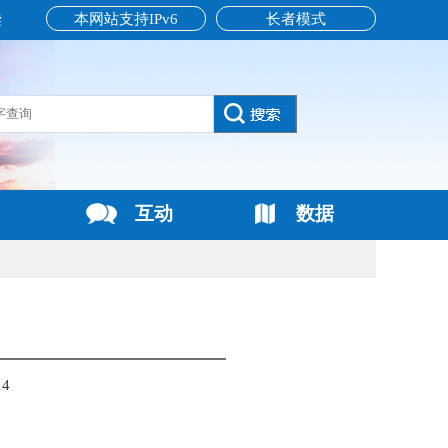
本网站支持IPv6
长者模式
读
互动
数据
14