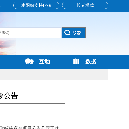
本网站支持IPv6
长者模式
读
互动
数据
象公告
政衔接资金项目公告公示工作，