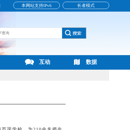
本网站支持IPv6
长者模式
读
互动
数据
页渠学校，为210余名师生