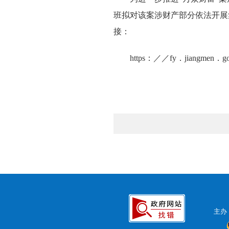
班拟对该案涉财产部分依法开展
接：
https：／／fy．jiangmen．g
主办