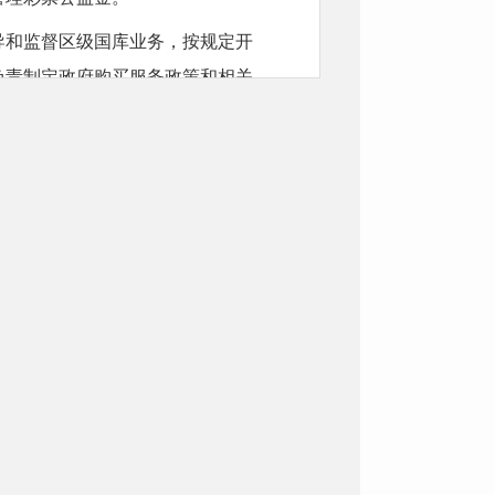
导和监督区级国库业务，按规定开
负责制定政府购买服务政策和相关
府债务管理制度和办法，承担全区
度和办法，承担引导基金日常管理
按规定管理全区行政事业单位国有
制定全区国有资本经营预算制度和
业财务管理相关制度；按规定管理
定管理财政政策性金融业务。制定