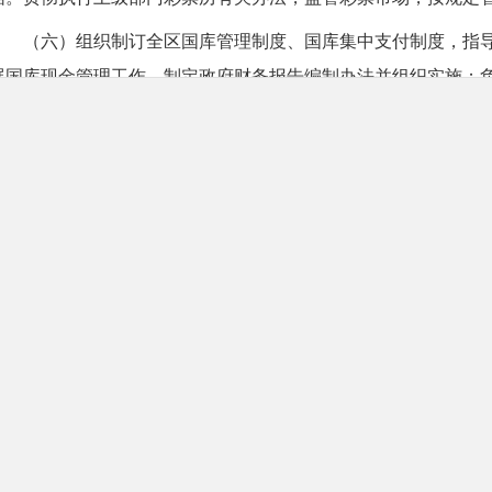
（六）组织制订全区国库管理制度、国库集中支付制度，指
展国库现金管理工作。制定政府财务报告编制办法并组织实施；
制度；负责制定政府采购制度并监督管理。
（七）贯彻落实政府债务管理制度和政策，负责制定全区政
政府债务日常管理工作。负责制定全区政府投资引导基金管理制
工作。负责申报政府债券。
（八）负责制定全区行政事业单位国有资产管理规章制度，
资产，制定需要全区统一规定的开支标准和支出制度措施。
（九）负责审核和汇总编制全区国有资本经营预决算草案，
办法，负责区本级企业国有资本收入和支出管理；拟定并执行企
资产评估工作。
（十）研究拟订支持全区金融改革和发展的财政政策，按规