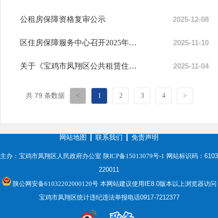
公租房保障资格复审公示
2025-12-08
区住房保障服务中心召开2025年第二、三批次公租房保障对象房源摇号确定会议
2025-11-10
关于《宝鸡市凤翔区公共租赁住房管理办法（修订草拟稿）》公开征求意见...
2025-11-04
共 79 条数据
<
1
2
3
4
>
网站地图
联系我们
免责声明
主办：宝鸡市凤翔区人民政府办公室
陕ICP备15013079号-1
网站标识码：6103
220011
陕公网安备61032202000120号
本网站建议使用IE8.0版本以上浏览器访问
宝鸡市凤翔区统计违纪违法举报电话0917-7212377